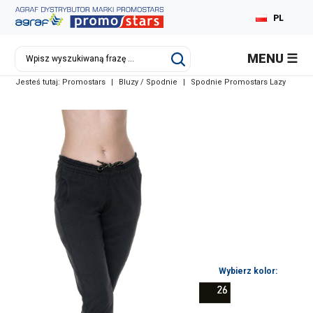
PL
EN
MENU
DE
Jesteś tutaj:
Promostars
|
Bluzy / Spodnie
|
Spodnie Promostars Lazy
RU
Wybierz kolor: