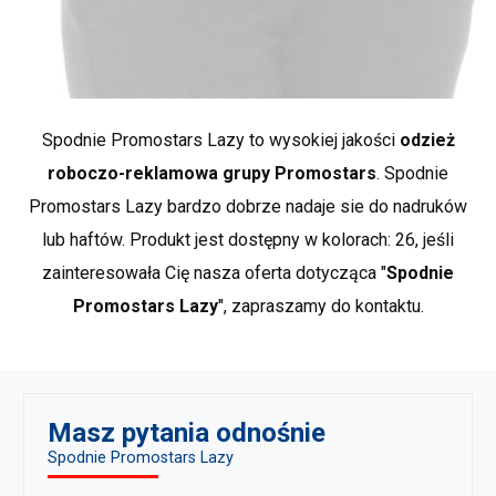
wzrost
158
164
dodatkowo stosuje się podkład z fizeliny.
Haft najlepiej jest wykonywać na wykrojach
obwód pasa
63-65
66-68
– łatwiej jest wtedy naciągnąć tkaninę na
specjalny tamborek.
Dowiedz sie więcej
*przybliżone wymiary +/- 2 cm
Spodnie Promostars Lazy to wysokiej jakości
odzież
roboczo-reklamowa grupy Promostars
. Spodnie
Promostars Lazy bardzo dobrze nadaje sie do nadruków
Marka PROMOSTARS to odzież reklamowa w najlepszym
lub haftów. Produkt jest dostępny w kolorach: 26, jeśli
wydaniu. Naszą bazę stanowią proste, klasyczne fasony,
zainteresowała Cię nasza oferta dotycząca "
Spodnie
a wykorzystywane materiały nadają im docenianej
jakości i trwałości. PROMOSTARS, to kompletna oferta
Promostars Lazy
", zapraszamy do kontaktu.
przeznaczona do rozmaitych zastosowań: promocja,
reklama, praca, szkoła, sport czy odpoczynek. Duży
wybór asortymentu oraz bogata kolorystyka stanowią
idealne uzupełnienie dla odzieży BHP.
Pokaż wiecej
Masz pytania odnośnie
produktów marki Promostars
.
Spodnie Promostars Lazy