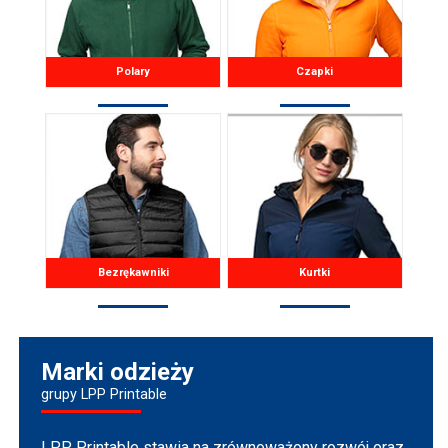
Polary
Czapki
Bezrękawniki
Kurtki
Marki odzieży
grupy LPP Printable
LPP Printable stawia na zrównoważony rozwój oraz