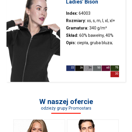
Ladies’ Bison
Index:
64003
Rozmiary:
xs, s, m, l, xl, xl+
Gramatura:
340 g/m²
Skład:
60% bawełny, 40%
poliestru; kolor 34: 75%
Opis:
ciepła, gruba
bluza
;
bawełny, 21% poliestru, 4%
miękki i wyjątkowo przyjemny
wiskozy
materiał; kaptur ze stójką,
wyścielony materiałem single
jersey; regulacja kaptura n
W naszej ofercie
odzieży grupy Promostars