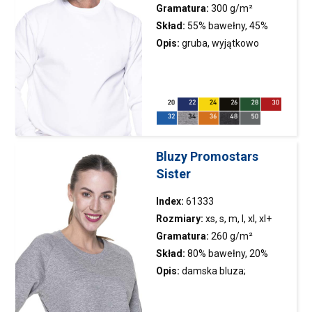
Gramatura:
300 g/m²
Skład:
55% bawełny, 45%
poliestru
Opis:
gruba, wyjątkowo
miękka dzianina
szczotkowana; elastyczny
ściągacz; podwójne szwy;
taśma wzmacniająca przy
szyi
Bluzy Promostars
Sister
Index:
61333
Rozmiary:
xs, s, m, l, xl, xl+
Gramatura:
260 g/m²
Skład:
80% bawełny, 20%
poliestru; kolor 34: 90%
Opis:
damska
bluza
;
bawełny, 10% wiskozy
elastyczne ściągacze;
ozdobne przeszycie przy