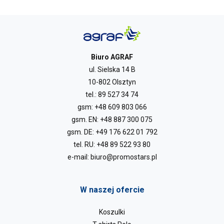
Biuro AGRAF
ul. Sielska 14 B
10-802 Olsztyn
tel.:
89 527 34 74
gsm:
+48 609 803 066
gsm. EN:
+48 887 300 075
gsm. DE:
+49 176 622 01 792
tel. RU:
+48 89 522 93 80
e-mail:
biuro@promostars.pl
W naszej ofercie
Koszulki