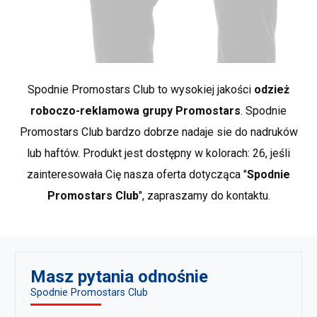
spodni*
dodatkowo stosuje się podkład z fizeliny.
Haft najlepiej jest wykonywać na wykrojach
wzrost
168
176
– łatwiej jest wtedy naciągnąć tkaninę na
specjalny tamborek.
Dowiedz sie więcej
obwód pasa
74-77
82-85
Spodnie Promostars Club to wysokiej jakości
odzież
roboczo-reklamowa grupy Promostars
. Spodnie
*przybliżone wymiary +/- 2 cm
Promostars Club bardzo dobrze nadaje sie do nadruków
Marka PROMOSTARS to odzież reklamowa w najlepszym
lub haftów. Produkt jest dostępny w kolorach: 26, jeśli
wydaniu. Naszą bazę stanowią proste, klasyczne fasony,
zainteresowała Cię nasza oferta dotycząca "
Spodnie
a wykorzystywane materiały nadają im docenianej
jakości i trwałości. PROMOSTARS, to kompletna oferta
Promostars Club
", zapraszamy do kontaktu.
przeznaczona do rozmaitych zastosowań: promocja,
reklama, praca, szkoła, sport czy odpoczynek. Duży
wybór asortymentu oraz bogata kolorystyka stanowią
idealne uzupełnienie dla odzieży BHP.
Pokaż wiecej
Masz pytania odnośnie
produktów marki Promostars
.
Spodnie Promostars Club