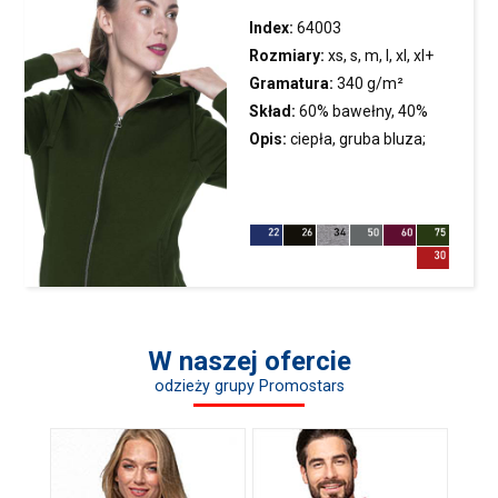
Index:
64003
Rozmiary:
xs, s, m, l, xl, xl+
Gramatura:
340 g/m²
Skład:
60% bawełny, 40%
poliestru; kolor 34: 75%
Opis:
ciepła, gruba
bluza
;
bawełny, 21% poliestru, 4%
miękki i wyjątkowo przyjemny
wiskozy
materiał; kaptur ze stójką,
wyścielony materiałem single
jersey; regulacja kaptura n
W naszej ofercie
odzieży grupy Promostars