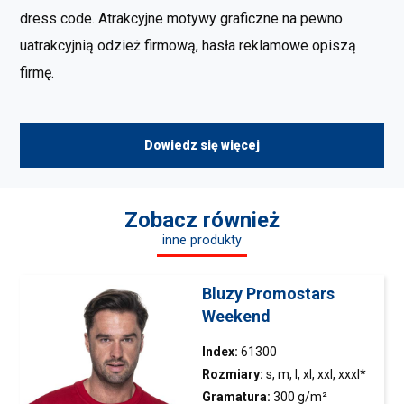
dress code. Atrakcyjne motywy graficzne na pewno
uatrakcyjnią odzież firmową, hasła reklamowe opiszą
firmę.
Dowiedz się więcej
Zobacz również
inne produkty
Bluzy Promostars
Weekend
Index:
61300
Rozmiary:
s, m, l, xl, xxl, xxxl*
Gramatura:
300 g/m²