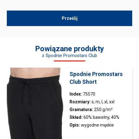
Powiązane produkty
z Spodnie Promostars Club
Spodnie Promostars
Club Short
Index:
75570
Rozmiary:
s, m, l, xl, xxl
Gramatura:
250 g/m²
Skład:
60% bawełny, 40%
poliestru
Opis:
wygodne męskie
spodenki; dzianina typu pique