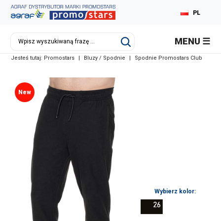
PL
EN
MENU
DE
Jesteś tutaj:
Promostars
|
Bluzy / Spodnie
|
Spodnie Promostars Club
RU
New
Wybierz kolor: