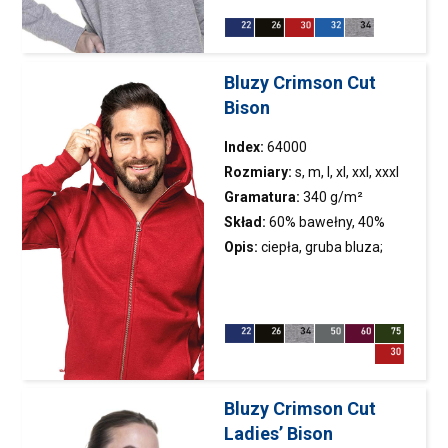
boczne kieszenie wykonane z
dzianiny single jersey
Bluzy Crimson Cut
Bison
Index:
64000
Rozmiary:
s, m, l, xl, xxl, xxxl
Gramatura:
340 g/m²
Skład:
60% bawełny, 40%
poliestru; kolor 34: 75%
Opis:
ciepła, gruba
bluza
;
bawełny, 21% poliestru, 4%
miękki i wyjątkowo przyjemny
wiskozy
materiał; kaptur ze stójką,
wyścielony materiałem single
jersey; regulacja kaptur
Bluzy Crimson Cut
Ladies’ Bison