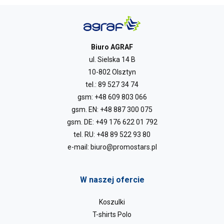
Biuro AGRAF
ul. Sielska 14 B
10-802 Olsztyn
tel.:
89 527 34 74
gsm:
+48 609 803 066
gsm. EN:
+48 887 300 075
gsm. DE:
+49 176 622 01 792
tel. RU:
+48 89 522 93 80
e-mail:
biuro@promostars.pl
W naszej ofercie
Koszulki
T-shirts Polo