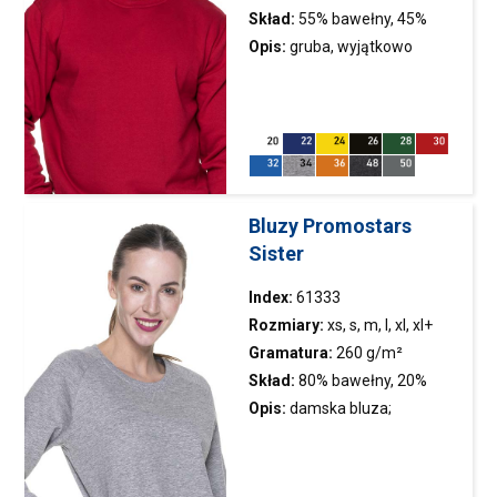
Skład:
55% bawełny, 45%
poliestru
Opis:
gruba, wyjątkowo
miękka dzianina
szczotkowana; elastyczny
ściągacz; podwójne szwy;
taśma wzmacniająca przy
szyi
Bluzy Promostars
Sister
Index:
61333
Rozmiary:
xs, s, m, l, xl, xl+
Gramatura:
260 g/m²
Skład:
80% bawełny, 20%
poliestru; kolor 34: 90%
Opis:
damska
bluza
;
bawełny, 10% wiskozy
elastyczne ściągacze;
ozdobne przeszycie przy
dekolcie; dzianina french terry;