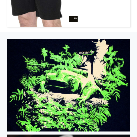
o niskiej kurczliwości;
elastyczny pas wraz z
regulacją na szurek; rozcięcia
na bokach nogawek
wykończone taśmą
wzmacniającą od wewnątrz;
dwie boczne kieszenie; dwie
tylne kieszonki; podwójne
szwy