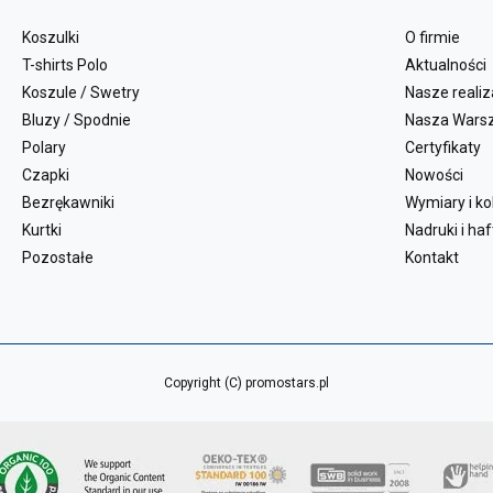
Koszulki
O firmie
T-shirts Polo
Aktualności
Koszule / Swetry
Nasze realiz
Bluzy / Spodnie
Nasza Wars
Polary
Certyfikaty
Czapki
Nowości
Bezrękawniki
Wymiary i ko
Kurtki
Nadruki i haf
Pozostałe
Kontakt
Copyright (C) promostars.pl