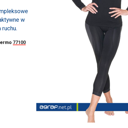
mpleksowe
 aktywne w
 ruchu.
Thermo
77100