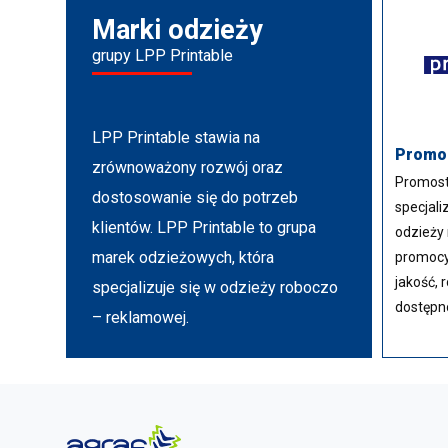
Marki odzieży
grupy LPP Printable
LPP Printable stawia na
Promo
zrównoważony rozwój oraz
Promost
dostosowanie się do potrzeb
specjali
klientów. LPP Printable to grupa
odzieży 
marek odzieżowych, która
promocy
jakość, 
specjalizuje się w odzieży roboczo
dostępn
– reklamowej.