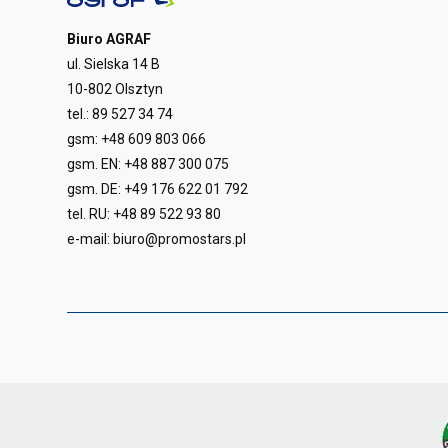
Biuro AGRAF
ul. Sielska 14 B
10-802 Olsztyn
tel.:
89 527 34 74
gsm:
+48 609 803 066
gsm. EN:
+48 887 300 075
gsm. DE:
+49 176 622 01 792
tel. RU:
+48 89 522 93 80
e-mail:
biuro@promostars.pl