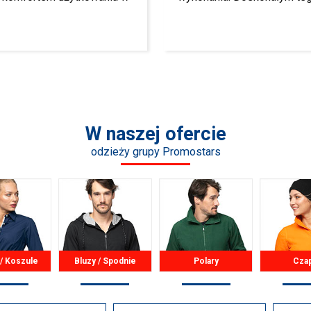
W naszej ofercie
odzieży grupy Promostars
 / Koszule
Bluzy / Spodnie
Polary
Cza