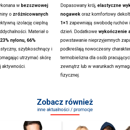
wykonana w
bezszwowej
Dopasowany krój,
elastyczne wy
aniny o
zróżnicowanych
nogawek
oraz komfortowy dekol
ektywną izolację cieplną
1×1
zapewniają swobodę ruchów i
dychalności. Materiał o
dzień. Dodatkowe
wykończenie a
23% nylonu, 66%
powstawanie nieprzyjemnych zapa
lastyczny, szybkoschnący i
podkreślają nowoczesny charakter 
omagając utrzymać skórę
termobielizna dla osób pracującyc
 aktywności.
zewnątrz lub w warunkach wymaga
fizycznej.
Zobacz również
inne aktualności / promocje