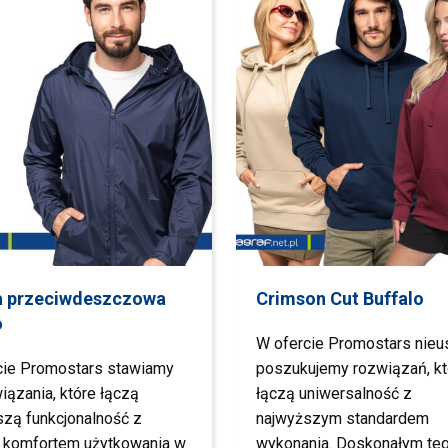
a przeciwdeszczowa
Crimson Cut Buffalo
o
W ofercie Promostars nieu
cie Promostars stawiamy
poszukujemy rozwiązań, kt
iązania, które łączą
łączą uniwersalność z
szą funkcjonalność z
najwyższym standardem
 komfortem użytkowania w
wykonania. Doskonałym te