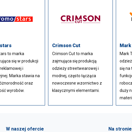
stars
Crimson Cut
Mark
ars to marka
Crimson Cut to marka
Mark T
zująca się w produkcji
zajmująca się produkcją
odzież
reklamowej i
odzieży streetwearowej i
się na
jnej. Marka stawia na
modnej, często łącząca
funkcj
różnorodność oraz
nowoczesne wzornictwo z
robocz
ość wyrobów.
klasycznymi elementami.
duży n
materi
W naszej ofercie
Na stronie