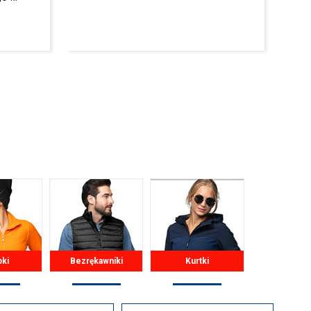
pki
Bezrękawniki
Kurtki