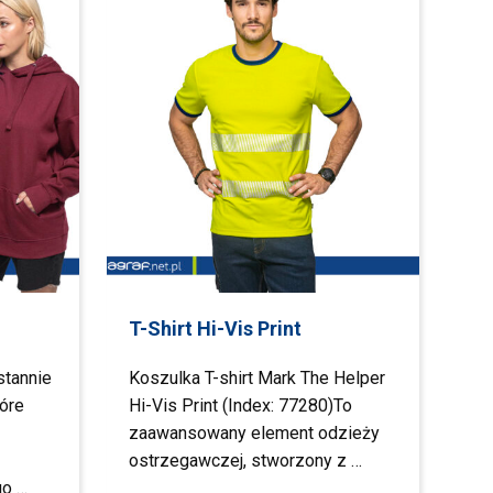
T-Shirt Hi-Vis Print
stannie
Koszulka T-shirt Mark The Helper
óre
Hi-Vis Print (Index: 77280)To
zaawansowany element odzieży
ostrzegawczej, stworzony z …
go …