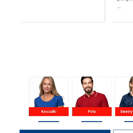
…
Koszulki
Polo
Swetry