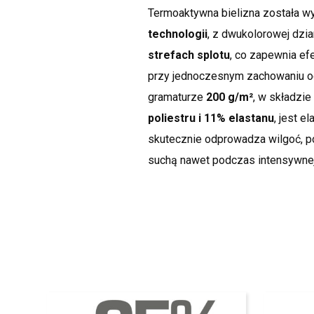
Termoaktywna bielizna została 
technologii
, z dwukolorowej dzi
strefach splotu
, co zapewnia ef
przy jednoczesnym zachowaniu od
gramaturze
200 g/m²
, w składzie
poliestru i 11% elastanu
, jest e
skutecznie odprowadza wilgoć, p
suchą nawet podczas intensywnej