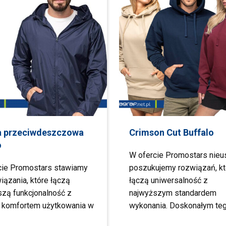
a przeciwdeszczowa
Crimson Cut Buffalo
o
W ofercie Promostars nieu
cie Promostars stawiamy
poszukujemy rozwiązań, kt
iązania, które łączą
łączą uniwersalność z
szą funkcjonalność z
najwyższym standardem
 komfortem użytkowania w
wykonania. Doskonałym te