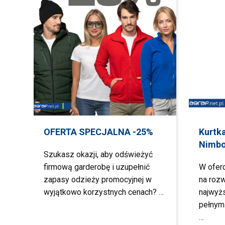
OFERTA SPECJALNA -25%
Kurtk
Nimb
Szukasz okazji, aby odświeżyć
firmową garderobę i uzupełnić
W ofer
zapasy odzieży promocyjnej w
na rozw
wyjątkowo korzystnych cenach? …
najwyż
pełnym
…