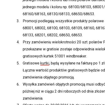
jednego modelu i koloru np. 68100/68103, 68001
68160/68163, 68130/68133, 68650/68653.
Promocji podlegają wszystkie produkty polarowe 
68001, 68002, 68100, 68103, 68109, 68160, 6816
68133, 68201, 68202, 68650, 68653.
Przy zamówieniu wielokrotności 20 szt. polaró
przekazane w gratisie zostaje odpowiednia wielo
gratisowych kurtek 51001 windbreaker.
Gratisowe
kurtki
, będą wysyłane na fakturę po 1 zł.
Łączna wartość produktów gratisowych będzie o
zamówienia objętego promocją.
Wysyłka zamówień objętych promocją musi odbyć 
później niż w ciągu 2 dni roboczych od dnia złoże
zamówienia.