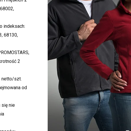
/68002,
o indeksach:
3, 68130,
w PROMOSTARS,
krotność 2
 netto/szt.
dejmowana od
się nie
nia