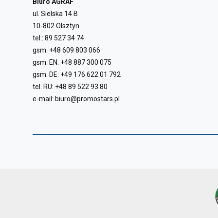
Biuro AGRAF
ul. Sielska 14 B
10-802 Olsztyn
tel.:
89 527 34 74
gsm:
+48 609 803 066
gsm. EN:
+48 887 300 075
gsm. DE:
+49 176 622 01 792
tel. RU:
+48 89 522 93 80
e-mail:
biuro@promostars.pl