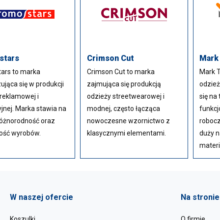
stars
Crimson Cut
Mark
ars to marka
Crimson Cut to marka
Mark T
zująca się w produkcji
zajmująca się produkcją
odzież
reklamowej i
odzieży streetwearowej i
się na
jnej. Marka stawia na
modnej, często łącząca
funkcj
różnorodność oraz
nowoczesne wzornictwo z
robocz
ość wyrobów.
klasycznymi elementami.
duży n
materi
W naszej ofercie
Na stronie
Koszulki
O firmie