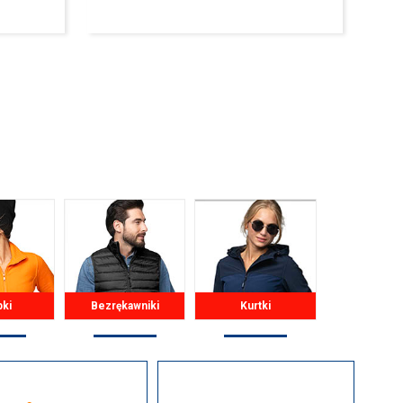
pki
Bezrękawniki
Kurtki