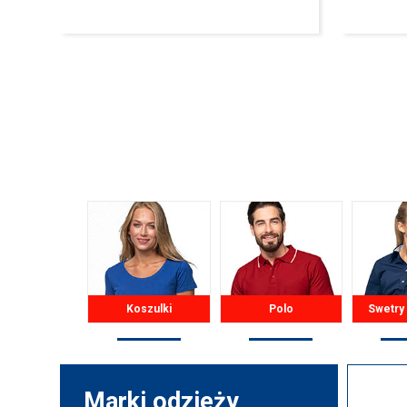
Koszulki
Polo
Swetry
Marki odzieży