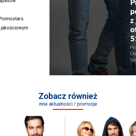
zapasów
Promostars.
m jakościowym
Zobacz również
inne aktualności / promocje