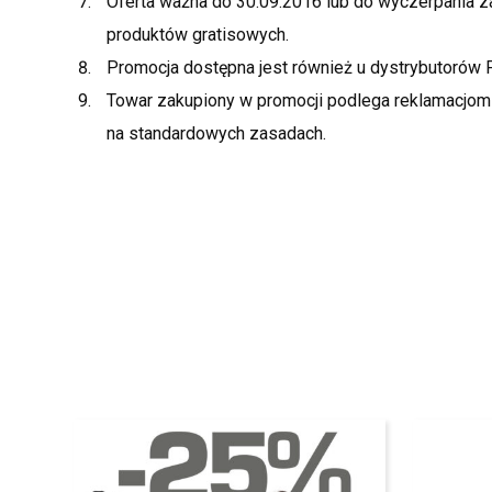
Oferta ważna do 30.09.2016 lub do wyczerpania 
produktów gratisowych.
Promocja dostępna jest również u dystrybutorów 
Towar zakupiony w promocji podlega reklamacjo
na standardowych zasadach.