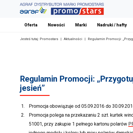
Oferta
Nowości
Marki
Nadruki / hafty
Jesteś tutaj:
Promostars
|
Aktualności
|
Regulamin Promocji: „Przygo
Regulamin Promocji: „Przygotuj
jesień”
Promocja obowiązuje od 05.09.2016 do 30.09.201
Promocja polega na przekazaniu 2 szt. kurtek win
51001, przy zakupie 1 pełnego kartonu polarów
P
jednego modelu i koloru lub mixu polarów damskic