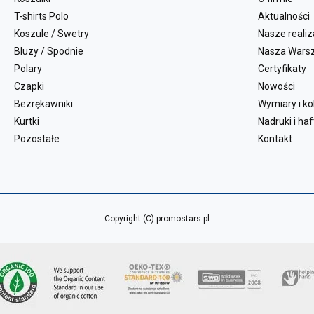
T-shirts Polo
Aktualności
Koszule / Swetry
Nasze realiz
Bluzy / Spodnie
Nasza Wars
Polary
Certyfikaty
Czapki
Nowości
Bezrękawniki
Wymiary i ko
Kurtki
Nadruki i haf
Pozostałe
Kontakt
Copyright (C) promostars.pl