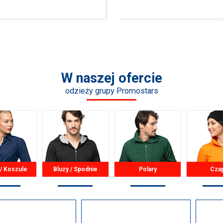
W naszej ofercie
odzieży grupy Promostars
 / Koszule
Bluzy / Spodnie
Polary
Cza