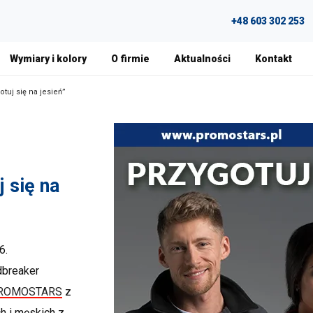
+48 603 302 253
Wymiary i kolory
O firmie
Aktualności
Kontakt
tuj się na jesień”
 się na
6.
dbreaker
ROMOSTARS
z
h i męskich z