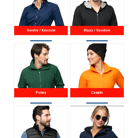
Swetry / Koszule
Bluzy / Spodnie
Polary
Czapki