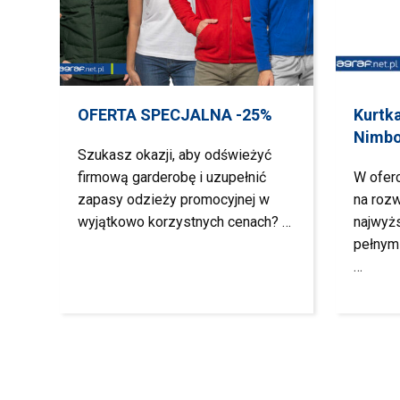
OFERTA SPECJALNA -25%
Kurtk
Nimb
Szukasz okazji, aby odświeżyć
firmową garderobę i uzupełnić
W ofer
zapasy odzieży promocyjnej w
na rozw
wyjątkowo korzystnych cenach? …
najwyż
pełnym
…