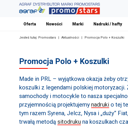
Oferta
Nowości
Marki
Nadruki / hafty
Jesteś tutaj:
Promostars
|
Aktualności
|
Promocja Polo + Koszulki
Promocja Polo + Koszulki
Made in PRL – wyjątkowa okazja żeby otr
koszulki z legendami polskiej motoryzacji
samochody i motocykle to nasza specjalno
przyjemnością projektujemy
nadruki
o tej t
tym razem Syrena, Jelcz, Nysa i „duży” Fia
trwałą metodą
sitodruku
na koszulkach cza