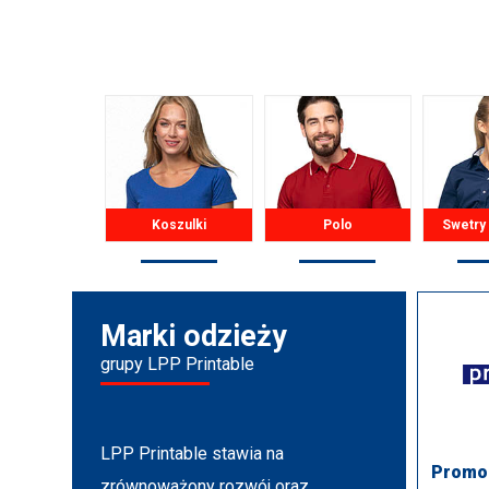
Koszulki
Polo
Swetry
Marki odzieży
grupy LPP Printable
LPP Printable stawia na
Promo
zrównoważony rozwój oraz