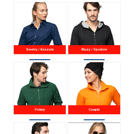
Swetry / Koszule
Bluzy / Spodnie
Polary
Czapki