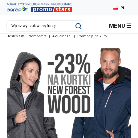
PL
EN
MENU
DE
Jesteś tutaj:
Promostars
|
Aktualności
|
Promocja na kurtki