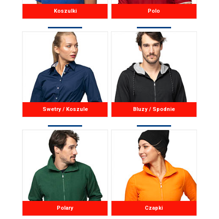
Koszulki
Polo
Swetry / Koszule
Bluzy / Spodnie
Polary
Czapki