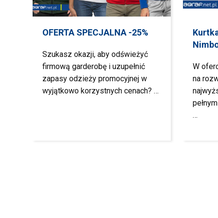
OFERTA SPECJALNA -25%
Kurtk
Nimb
Szukasz okazji, aby odświeżyć
firmową garderobę i uzupełnić
W ofer
zapasy odzieży promocyjnej w
na rozw
wyjątkowo korzystnych cenach? …
najwyż
pełnym
…