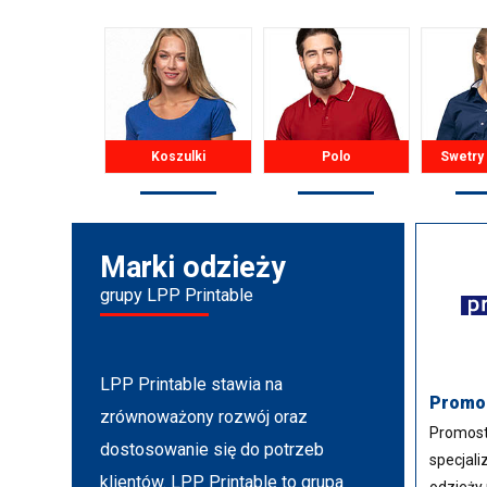
Koszulki
Polo
Swetry
Marki odzieży
grupy LPP Printable
LPP Printable stawia na
Promo
zrównoważony rozwój oraz
Promost
dostosowanie się do potrzeb
specjali
klientów. LPP Printable to grupa