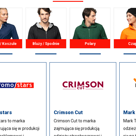
 / Koszule
Bluzy / Spodnie
Polary
Cza
stars
Crimson Cut
Mark
ars to marka
Crimson Cut to marka
Mark T
zująca się w produkcji
zajmująca się produkcją
odzież