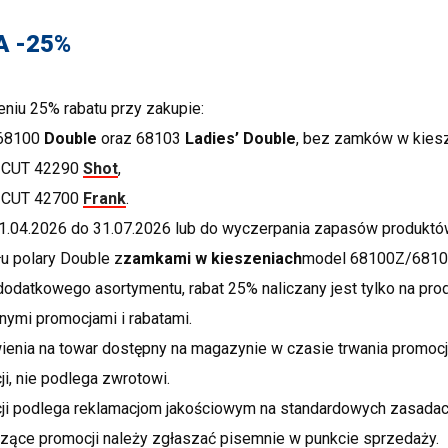
A -25%
eniu 25% rabatu przy zakupie:
68100
Double
oraz 68103
Ladies’ Double
, bez zamków w kiesz
N CUT 42290
Shot
,
N CUT 42700
Frank
.
.04.2026 do 31.07.2026 lub do wyczerpania zapasów produktów 
łu polary Double z
zamkami w kieszeniach
model 68100Z/6810
datkowego asortymentu, rabat 25% naliczany jest tylko na produ
nnymi promocjami i rabatami.
enia na towar dostępny na magazynie w czasie trwania promocji
i, nie podlega zwrotowi.
ji podlega reklamacjom jakościowym na standardowych zasadac
zące promocji należy zgłaszać pisemnie w punkcie sprzedaży.