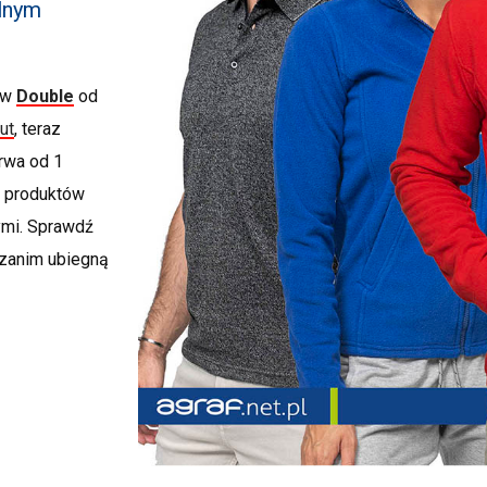
alnym
rów
Double
od
ut
, teraz
rwa od 1
la produktów
ymi. Sprawdź
, zanim ubiegną