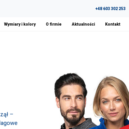
+48 603 302 253
Wymiary i kolory
O firmie
Aktualności
Kontakt
czął –
flagowe