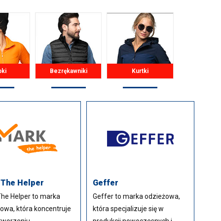
pki
Bezrękawniki
Kurtki
 The Helper
Geffer
he Helper to marka
Geffer to marka odzieżowa,
owa, która koncentruje
która specjalizuje się w