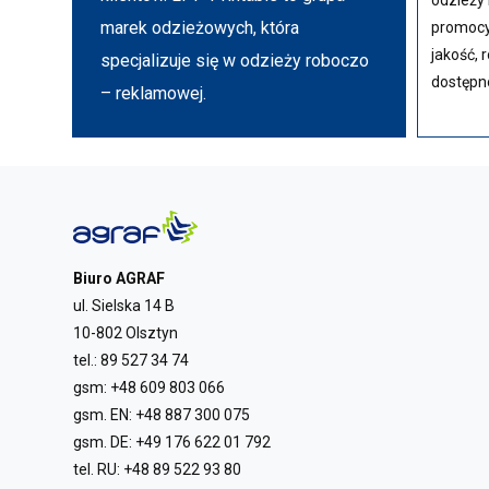
odzieży 
marek odzieżowych, która
promocy
jakość, 
specjalizuje się w odzieży roboczo
dostępn
– reklamowej.
Biuro AGRAF
ul. Sielska 14 B
10-802 Olsztyn
tel.:
89 527 34 74
gsm:
+48 609 803 066
gsm. EN:
+48 887 300 075
gsm. DE:
+49 176 622 01 792
tel. RU:
+48 89 522 93 80