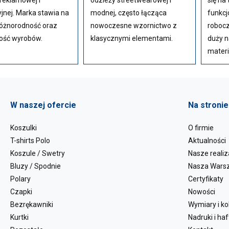
reklamowej i
odzieży streetwearowej i
się na
jnej. Marka stawia na
modnej, często łącząca
funkcj
różnorodność oraz
nowoczesne wzornictwo z
robocz
ość wyrobów.
klasycznymi elementami.
duży n
materi
W naszej ofercie
Na stronie
Koszulki
O firmie
T-shirts Polo
Aktualności
Koszule / Swetry
Nasze realiz
Bluzy / Spodnie
Nasza Wars
Polary
Certyfikaty
Czapki
Nowości
Bezrękawniki
Wymiary i ko
Kurtki
Nadruki i haf