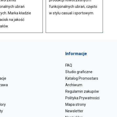
 tworzeniu
produkcji nowoczesnych i
onalnych ubrań
funkcjonalnych ubrań, często
ych. Marka kładzie
w stylu casual i sportowym.
acisk na jakość
ałów.
Informacje
FAQ
Studio graficzne
acje
Katalog Promostars
zawa
Archiwum
Regulamin zakupów
Polityka Prywatności
lory
Mapa strony
ty
Newsletter