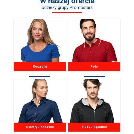
W naszej ofercie
odzieży grupy Promostars
Koszulki
Polo
Swetry / Koszule
Bluzy / Spodnie