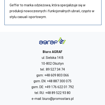
Geffer to marka odzieżowa, która specjalizuje się w
produkcji nowoczesnych i funkcjonalnych ubrań, często w
stylu casual i sportowym.
Biuro AGRAF
ul. Sielska 14 B
10-802 Olsztyn
tel.:
89 527 34 74
gsm:
+48 609 803 066
gsm. EN:
+48 887 300 075
gsm. DE:
+49 176 622 01 792
tel. RU:
+48 89 522 93 80
e-mail:
biuro@promostars.pl