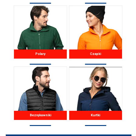
Polary
Czapki
Bezrękawniki
Kurtki