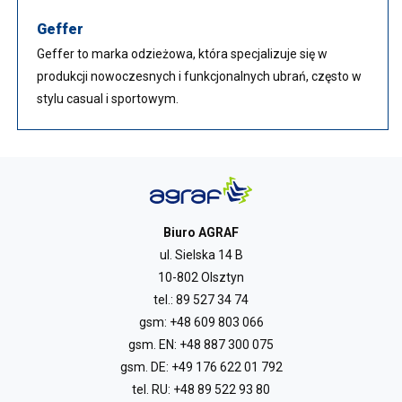
Geffer
Geffer to marka odzieżowa, która specjalizuje się w
produkcji nowoczesnych i funkcjonalnych ubrań, często w
stylu casual i sportowym.
Biuro AGRAF
ul. Sielska 14 B
10-802 Olsztyn
tel.:
89 527 34 74
gsm:
+48 609 803 066
gsm. EN:
+48 887 300 075
gsm. DE:
+49 176 622 01 792
tel. RU:
+48 89 522 93 80