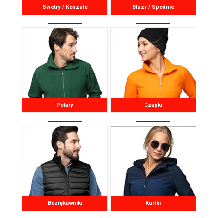
Swetry / Koszule
Bluzy / Spodnie
Polary
Czapki
Bezrękawniki
Kurtki