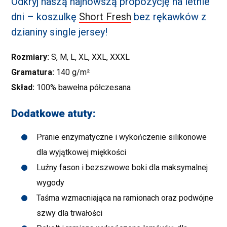
Odkryj naszą najnowszą propozycję na letnie
dni – koszulkę
Short Fresh
bez rękawków z
dzianiny single jersey!
Rozmiary:
S, M, L, XL, XXL, XXXL
Gramatura:
140 g/m²
Skład:
100% bawełna półczesana
Dodatkowe atuty:
Pranie enzymatyczne i wykończenie silikonowe
dla wyjątkowej miękkości
Luźny fason i bezszwowe boki dla maksymalnej
wygody
Taśma wzmacniająca na ramionach oraz podwójne
szwy dla trwałości