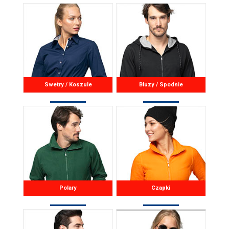
Swetry / Koszule
Bluzy / Spodnie
Polary
Czapki