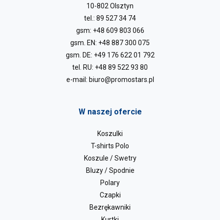
10-802 Olsztyn
tel.:
89 527 34 74
gsm:
+48 609 803 066
gsm. EN:
+48 887 300 075
gsm. DE:
+49 176 622 01 792
tel. RU:
+48 89 522 93 80
e-mail:
biuro@promostars.pl
W naszej ofercie
Koszulki
T-shirts Polo
Koszule / Swetry
Bluzy / Spodnie
Polary
Czapki
Bezrękawniki
Kurtki