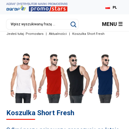
PL
EN
MENU
DE
Jesteś tutaj:
Promostars
|
Aktualności
|
Koszulka Short Fresh
RU
Koszulka Short Fresh