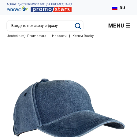
RU
PL
MENU
EN
Jesteś tutaj:
Promostars
|
Новости
|
Кепки Rocky
DE