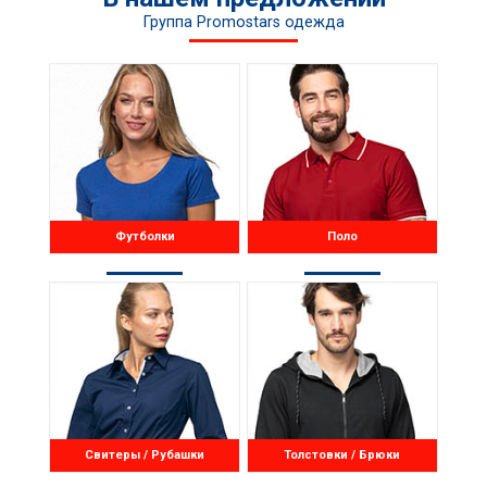
Группа Promostars одежда
Футболки
Поло
Свитеры / Рубашки
Толстовки / Брюки