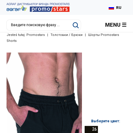
RU
PL
MENU
EN
Jesteś tutaj:
Promostars
|
Толстовки / Брюки
|
Шорты Promostars
DE
Shorts
Выберите цвет: