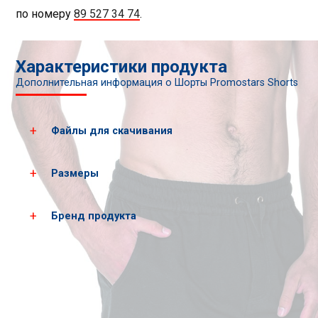
по номеру
89 527 34 74
.
Характеристики продукта
Дополнительная информация о Шорты Promostars Shorts
Файлы для скачивания
Размеры
Загрузить все фотографии продукта
Скачать PDF-карты
Бренд продукта
Размеры
S
M
мужских
брюк*
рост
168
176