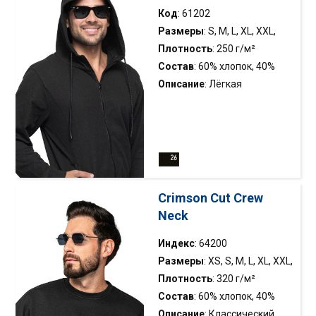
Geffer 620); двухслойный
Код
: 61202
капюшон с регулировкой
Размеры
: S, M, L, XL, XXL,
шнурком; подкладка
XXXL
Плотность
: 250 г/м²
капюшона из основной
Состав
: 60% хлопок, 40%
ткани; металлические
полиэстер
Описание
: Лёгкая
люверсы в регулировке
застёгивающаяся на
капюшона; эластичные
молнию толстовка с
манжеты; двойные швы;
капюшоном и
укрепляющая тесьма на
геометрическими вставками
воротнике и плечах.
спереди; трикотаж пике с
низкой усадкой; обработка
Crimson Cut Crew
против скатывания
Neck
(антипиллинг); два передних
кармана на нейлоновых
Индекс
: 64200
молниях; основная молния с
Размеры
: XS, S, M, L, XL, XXL,
треугольными зубьями;
XXXL
Плотность
: 320 г/м²
двухслойный капюшон с
Состав
: 60% хлопок, 40%
воротником-стойкой и
полиэстер
Описание
: Классический