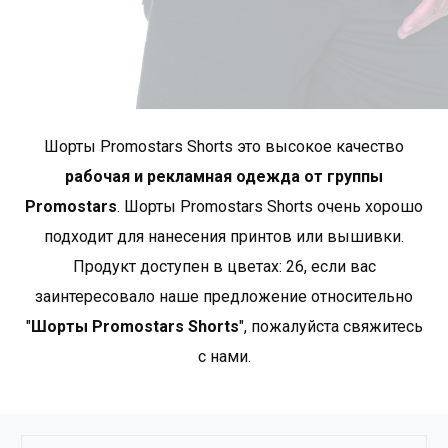
окружность
74-77
82-85
талии
*приблизительные размеры +/- 2 cm
Бренд PROMOSTARS - это рекламная одежда в
лучшем исполнении. Наша база состоит из простых,
Шорты Promostars Shorts это высокое качество
классических фасонов, а используемые материалы
придают им высокую качество и прочность.
рабочая и рекламная одежда от группы
PROMOSTARS — это полный ассортимент,
Promostars
. Шорты Promostars Shorts oчень хорошо
предназначенный для различных применений:
подходит для нанесения принтов или вышивки.
промоция, реклама, работа, школа, спорт или отдых.
Продукт доступен в цветах: 26, если вас
Широкий выбор ассортимента и богатая цветовая
заинтересовало наше предложение относительно
гамма идеально дополняют одежду для охраны
труда..
Показать больше товаров от Promostars
.
"
Шорты Promostars Shorts
", пожалуйста свяжитесь
с нами.