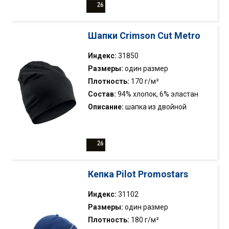
Шапки Crimson Cut Metro
Индекс:
31850
Размеры:
один размер
Плотность:
170 г/м²
Состав:
94% хлопок, 6% эластан
Описание:
шапка из двойной
эластичной ткани типа сингл
джерси; комплект для 31851 Metro
Tunnel
Кепка Pilot Promostars
Индекс:
31102
Размеры:
один размер
Плотность:
180 г/м²