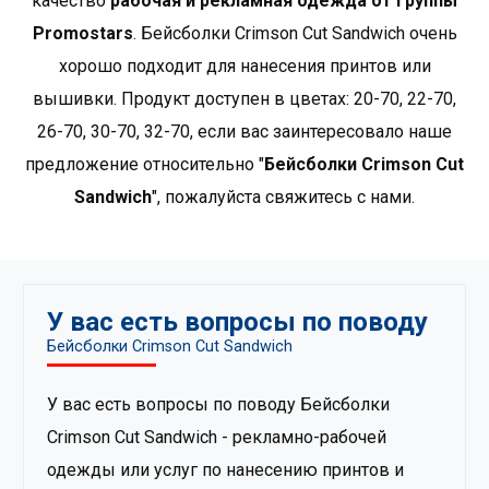
качество
рабочая и рекламная одежда от группы
нестандартные фасоны, характеризующиеся высоким
Promostars
. Бейсболки Crimson Cut Sandwich oчень
стандартом используемых материалов и отделки.
хорошо подходит для нанесения принтов или
Многие продукты в этой группе выполнены из
органического хлопка. Кримсон Кат — лучший выбор
вышивки. Продукт доступен в цветах: 20-70, 22-70,
для клиентов, ценящих высочайшее качество и
26-70, 30-70, 32-70, если вас заинтересовало наше
дизайн, а также для тех, кто ищет среди рекламной
предложение относительно "
Бейсболки Crimson Cut
одежды премиум-продукты..
Показать больше
Sandwich
", пожалуйста свяжитесь с нами.
продуктов от Crimson Cut
.
У вас есть вопросы по поводу
Бейсболки Crimson Cut Sandwich
У вас есть вопросы по поводу Бейсболки
Crimson Cut Sandwich - рекламно-рабочей
одежды или услуг по нанесению принтов и