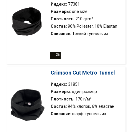
Индекс:
77381
Размеры:
one size
Плотность:
210 g/m²
Состав:
90% Poliester, 10% Elastan
Описание:
Тонкий туннель из
эластичного однофазного
трикотажа; внутри с начесом;
двойная строчка; комплект для
77380 Mover.
Crimson Cut Metro Tunnel
Индекс:
31851
Размеры:
один размер
Плотность:
170 г/м²
Состав:
94% хлопок, 6% эластан
Описание:
шарф-туннель из
двойного слоя эластичной ткани
джерси; двойная строчка