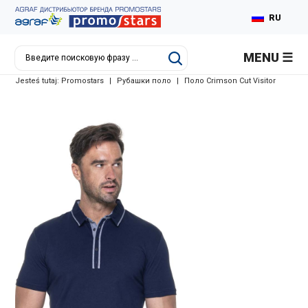
RU
PL
MENU
EN
Jesteś tutaj:
Promostars
|
Рубашки поло
|
Поло Crimson Cut Visitor
DE