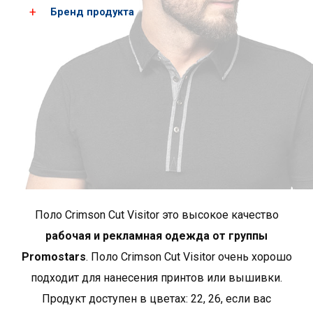
Бренд продукта
Мужские
XS
S
размеры*
рост
162
168
грудь
89
93
*приблизительные размеры +/- 2 cm
Crimson Cut - это продукты, отличающиеся
исключительным качеством исполнения и модным
Поло Crimson Cut Visitor это высокое качество
характером. Здесь вы найдете интересные,
нестандартные фасоны, характеризующиеся высоким
рабочая и рекламная одежда от группы
стандартом используемых материалов и отделки.
Promostars
. Поло Crimson Cut Visitor oчень хорошо
Многие продукты в этой группе выполнены из
подходит для нанесения принтов или вышивки.
органического хлопка. Кримсон Кат — лучший выбор
Продукт доступен в цветах: 22, 26, если вас
для клиентов, ценящих высочайшее качество и